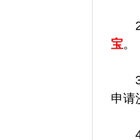
2、
宝
。
3、
申请
4、