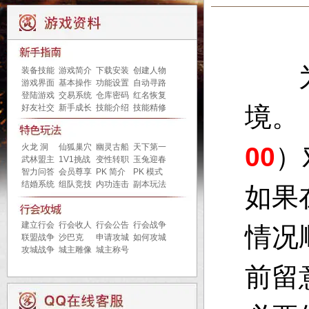
为了
装备技能
游戏简介
下载安装
创建人物
游戏界面
基本操作
功能设置
自动寻路
登陆游戏
交易系统
仓库密码
红名恢复
境。
好友社交
新手成长
技能介绍
技能精修
火龙 洞
仙狐巢穴
幽灵古船
天下第一
00
）
武林盟主
1V1挑战
变性转职
玉兔迎春
智力问答
会员尊享
PK 简介
PK 模式
结婚系统
组队竞技
内功连击
副本玩法
如果
建立行会
行会收人
行会公告
行会战争
情况
联盟战争
沙巴克
申请攻城
如何攻城
攻城战争
城主雕像
城主称号
前留