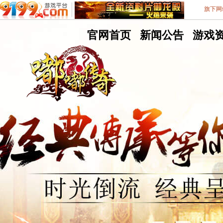
旗下网
嘟
官网首页
嘟
新闻公告
嘟
游戏
嘟
嘟
嘟
9199游戏平台
不删档测试8区
传
传
传
奇
奇
奇