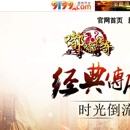
嘟
官网首页
嘟
9199游戏平台
不删档测试8区
传
奇