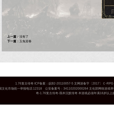
上一篇：
没有了
下一篇：
玉兔迎春
1.76复古传奇
ICP备案：
皖B2-20110057-5
文网游备字〔2017〕Ｃ-RPG 
国文化市场统一举报电话:12318 公安备案号：34110202000264 文化部网络游戏举报和
奇
-
1.76复古传奇
-
我本沉默传奇
本游戏必须年满18岁以上