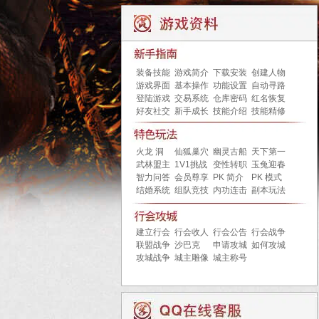
装备技能
游戏简介
下载安装
创建人物
游戏界面
基本操作
功能设置
自动寻路
登陆游戏
交易系统
仓库密码
红名恢复
好友社交
新手成长
技能介绍
技能精修
火龙 洞
仙狐巢穴
幽灵古船
天下第一
武林盟主
1V1挑战
变性转职
玉兔迎春
智力问答
会员尊享
PK 简介
PK 模式
结婚系统
组队竞技
内功连击
副本玩法
建立行会
行会收人
行会公告
行会战争
联盟战争
沙巴克
申请攻城
如何攻城
攻城战争
城主雕像
城主称号