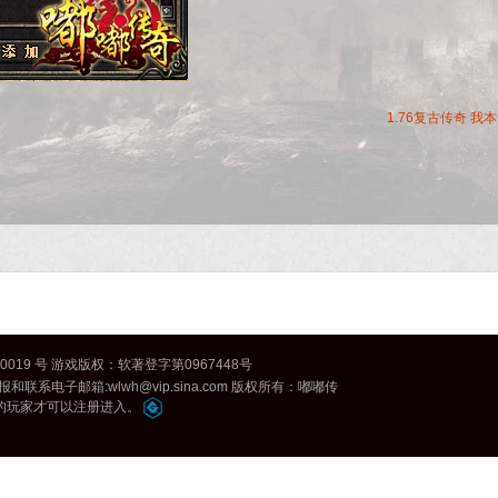
1.76复古传奇
我本
0019 号 游戏版权：软著登字第0967448号
联系电子邮箱:wlwh@vip.sina.com 版权所有：
嘟嘟传
的玩家才可以注册进入。