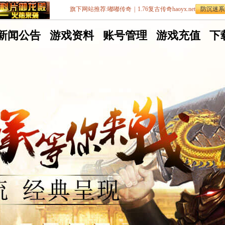
旗下网站推荐:
嘟嘟传奇
|
1.76复古传奇haoyx.net
防沉迷系
嘟
新闻公告
嘟
游戏资料
嘟
账号管理
嘟
游戏充值
嘟
下
嘟
嘟
嘟
嘟
嘟
传
传
传
传
传
奇
奇
奇
奇
奇