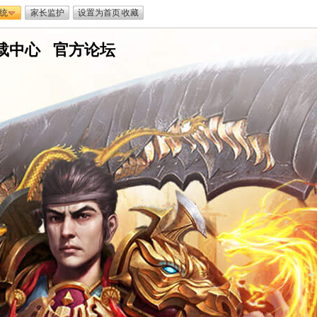
统
家长监护
设置为首页
|
收藏
载中心
嘟
官方论坛
嘟
传
奇