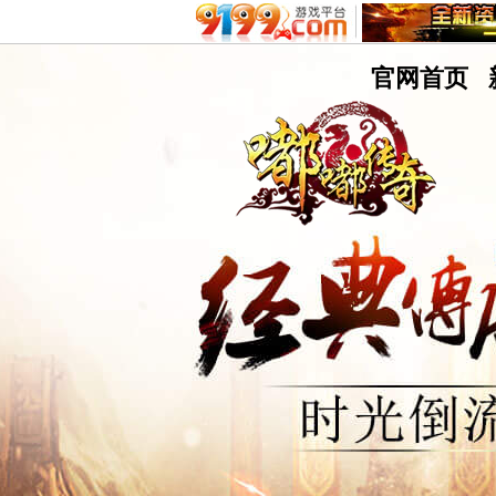
嘟
官网首页
嘟
9199游戏平台
不删档测试8区
传
奇