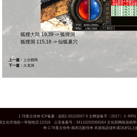
狐狸大陆 19,39 -> 狐狸洞
狐狸洞 115,18 -> 仙狐巢穴
上一篇：
上古棋阵
下一篇：
火龙洞
1.76复古传奇
ICP备案：
皖B2-20110057-5
文网游备字〔2017〕Ｃ-RPG 
国文化市场统一举报电话:12318 公安备案号：34110202000264 文化部网络游戏举报和
奇
-
1.76复古传奇
-
我本沉默传奇
本游戏必须年满18岁以上