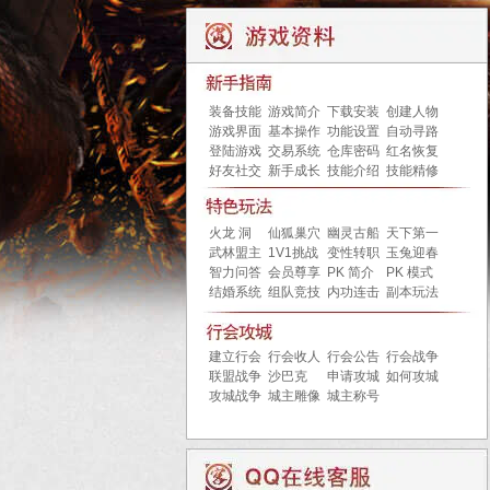
装备技能
游戏简介
下载安装
创建人物
游戏界面
基本操作
功能设置
自动寻路
登陆游戏
交易系统
仓库密码
红名恢复
好友社交
新手成长
技能介绍
技能精修
火龙 洞
仙狐巢穴
幽灵古船
天下第一
武林盟主
1V1挑战
变性转职
玉兔迎春
智力问答
会员尊享
PK 简介
PK 模式
结婚系统
组队竞技
内功连击
副本玩法
建立行会
行会收人
行会公告
行会战争
联盟战争
沙巴克
申请攻城
如何攻城
攻城战争
城主雕像
城主称号