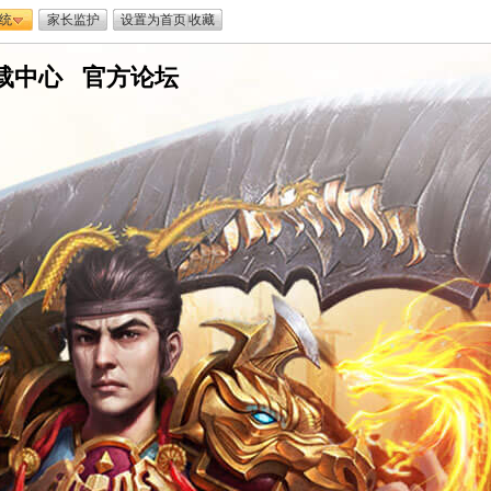
统
家长监护
设置为首页
|
收藏
载中心
嘟
官方论坛
嘟
传
奇