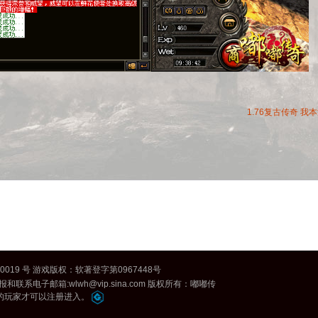
1.76复古传奇
我本
0019 号 游戏版权：软著登字第0967448号
联系电子邮箱:wlwh@vip.sina.com 版权所有：
嘟嘟传
的玩家才可以注册进入。