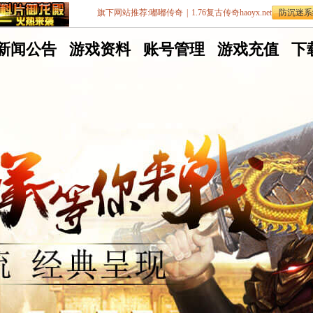
旗下网站推荐:
嘟嘟传奇
|
1.76复古传奇haoyx.net
防沉迷系
嘟
新闻公告
嘟
游戏资料
嘟
账号管理
嘟
游戏充值
嘟
下
嘟
嘟
嘟
嘟
嘟
传
传
传
传
传
奇
奇
奇
奇
奇