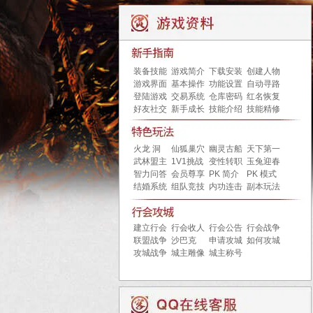
装备技能
游戏简介
下载安装
创建人物
游戏界面
基本操作
功能设置
自动寻路
登陆游戏
交易系统
仓库密码
红名恢复
好友社交
新手成长
技能介绍
技能精修
火龙 洞
仙狐巢穴
幽灵古船
天下第一
武林盟主
1V1挑战
变性转职
玉兔迎春
智力问答
会员尊享
PK 简介
PK 模式
结婚系统
组队竞技
内功连击
副本玩法
建立行会
行会收人
行会公告
行会战争
联盟战争
沙巴克
申请攻城
如何攻城
攻城战争
城主雕像
城主称号