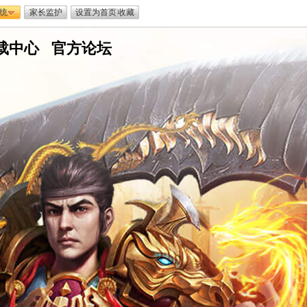
统
家长监护
设置为首页
|
收藏
载中心
嘟
官方论坛
嘟
传
奇