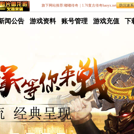
旗下网站推荐:
嘟嘟传奇
|
1.76复古传奇haoyx.net
防沉迷系
嘟
新闻公告
嘟
游戏资料
嘟
账号管理
嘟
游戏充值
嘟
下
嘟
嘟
嘟
嘟
嘟
传
传
传
传
传
奇
奇
奇
奇
奇