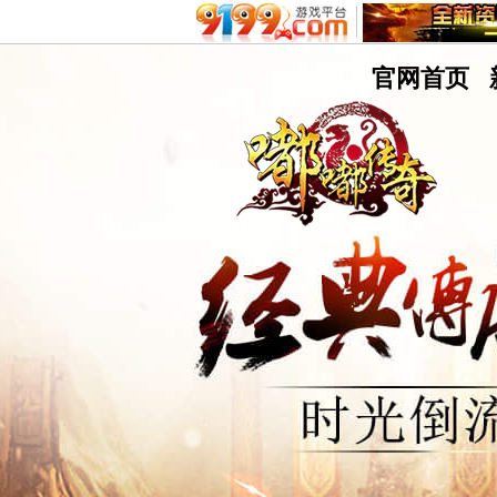
嘟
官网首页
嘟
9199游戏平台
不删档测试8区
传
奇