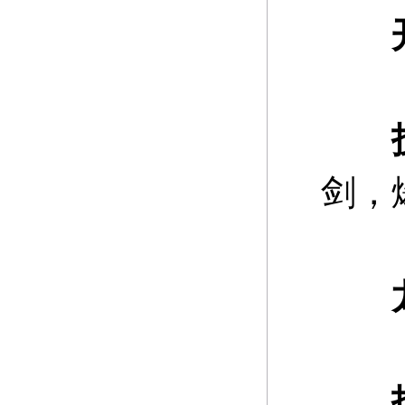
开 
剑，
龙