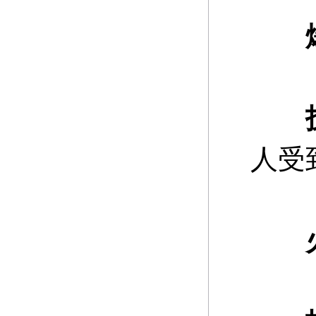
爆
人受
火