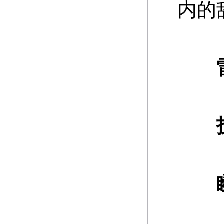
内的
雷
技
瞬