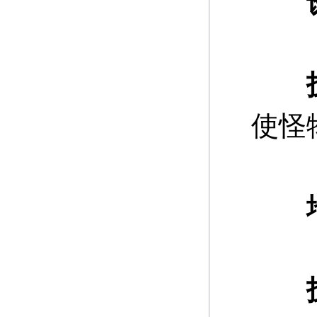
诱
使怪
地
技