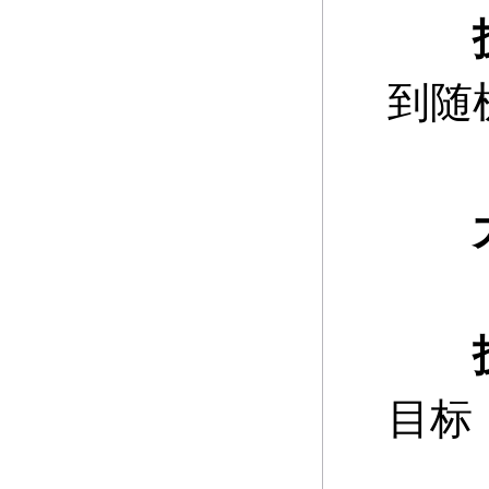
到随
大
目标