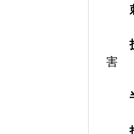
刺
害
半