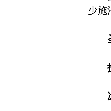
少施
圣
冰