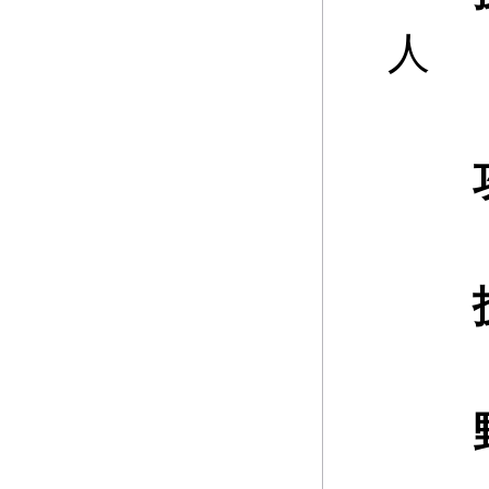
人
攻
野