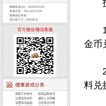
技
嘟嘟客服QQ：
4008009199
客服热线：400-800-9199
嘟嘟微信客服：
请扫描下方二维码联系
1、
官方微信/微信客服
金币
2、
料兑