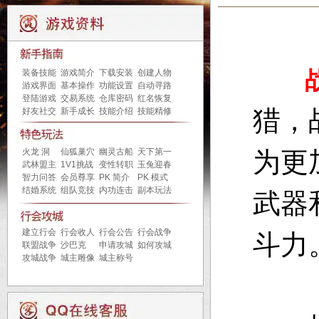
装备技能
游戏简介
下载安装
创建人物
游戏界面
基本操作
功能设置
自动寻路
登陆游戏
交易系统
仓库密码
红名恢复
猎，
好友社交
新手成长
技能介绍
技能精修
火龙 洞
仙狐巢穴
幽灵古船
天下第一
为更
武林盟主
1V1挑战
变性转职
玉兔迎春
智力问答
会员尊享
PK 简介
PK 模式
结婚系统
组队竞技
内功连击
副本玩法
武器
建立行会
行会收人
行会公告
行会战争
斗力
联盟战争
沙巴克
申请攻城
如何攻城
攻城战争
城主雕像
城主称号