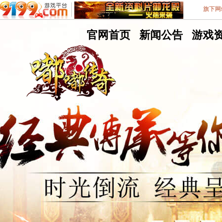
旗下网
嘟
官网首页
嘟
新闻公告
嘟
游戏
嘟
嘟
嘟
9199游戏平台
不删档测试8区
传
传
传
奇
奇
奇