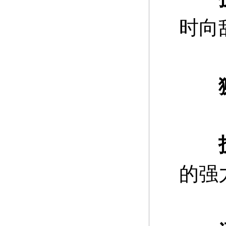
时向
狮
的强