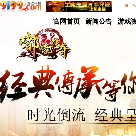
旗下网
嘟
官网首页
嘟
新闻公告
嘟
游戏
嘟
嘟
嘟
9199游戏平台
不删档测试8区
传
传
传
奇
奇
奇