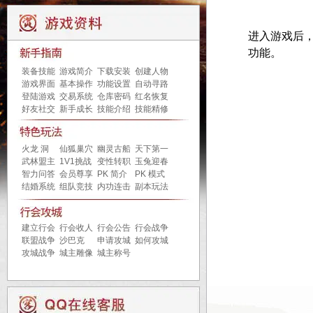
进入游戏后，
功能。
装备技能
游戏简介
下载安装
创建人物
游戏界面
基本操作
功能设置
自动寻路
登陆游戏
交易系统
仓库密码
红名恢复
好友社交
新手成长
技能介绍
技能精修
火龙 洞
仙狐巢穴
幽灵古船
天下第一
武林盟主
1V1挑战
变性转职
玉兔迎春
智力问答
会员尊享
PK 简介
PK 模式
结婚系统
组队竞技
内功连击
副本玩法
建立行会
行会收人
行会公告
行会战争
联盟战争
沙巴克
申请攻城
如何攻城
攻城战争
城主雕像
城主称号