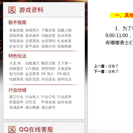
一、其他
1、为了带
装备技能
游戏简介
下载安装
创建人物
9:00-1
游戏界面
基本操作
功能设置
自动寻路
登陆游戏
交易系统
仓库密码
红名恢复
有嘟嘟勇士
好友社交
新手成长
技能介绍
技能精修
火龙 洞
仙狐巢穴
幽灵古船
天下第一
上一篇：
没有了
武林盟主
1V1挑战
变性转职
玉兔迎春
下一篇：
没有了
智力问答
会员尊享
PK 简介
PK 模式
结婚系统
组队竞技
内功连击
副本玩法
建立行会
行会收人
行会公告
行会战争
联盟战争
沙巴克
申请攻城
如何攻城
攻城战争
城主雕像
城主称号