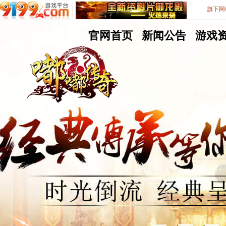
旗下网
嘟
官网首页
嘟
新闻公告
嘟
游戏
嘟
嘟
嘟
9199游戏平台
不删档测试8区
传
传
传
奇
奇
奇