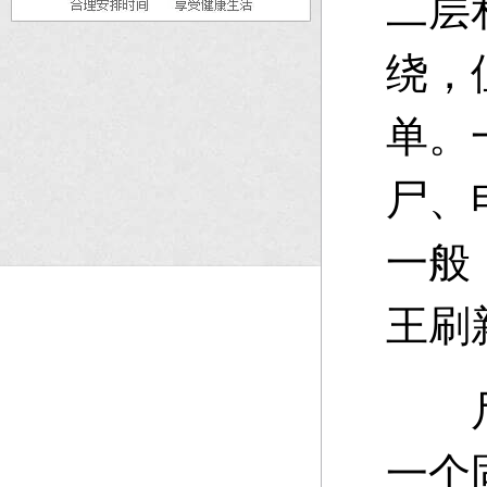
二层
绕，
单。
尸、
一般
王刷
尸王
一个