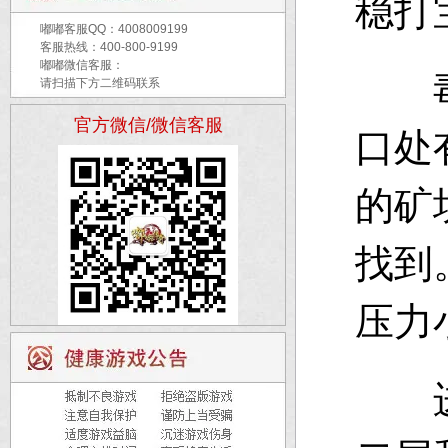
稳打
嘟嘟客服QQ：
4008009199
客服热线：400-800-9199
嘟嘟微信客服：
毒蛇
请扫描下方二维码联系
官方微信/微信客服
口处
的矿
找到
压力
进入