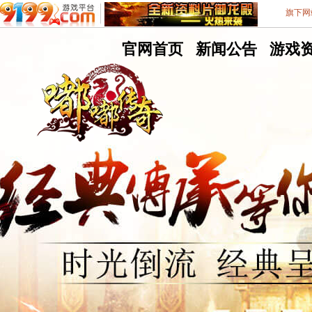
旗下网
嘟
官网首页
嘟
新闻公告
嘟
游戏
嘟
嘟
嘟
9199游戏平台
不删档测试8区
传
传
传
奇
奇
奇