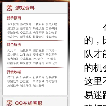
装备技能
游戏简介
下载安装
创建人物
游戏界面
基本操作
功能设置
自动寻路
登陆游戏
交易系统
仓库密码
红名恢复
的，
好友社交
新手成长
技能介绍
技能精修
火龙 洞
仙狐巢穴
幽灵古船
天下第一
队才
武林盟主
1V1挑战
变性转职
玉兔迎春
智力问答
会员尊享
PK 简介
PK 模式
结婚系统
组队竞技
内功连击
副本玩法
的机
建立行会
行会收人
行会公告
行会战争
这里
联盟战争
沙巴克
申请攻城
如何攻城
攻城战争
城主雕像
城主称号
易迷