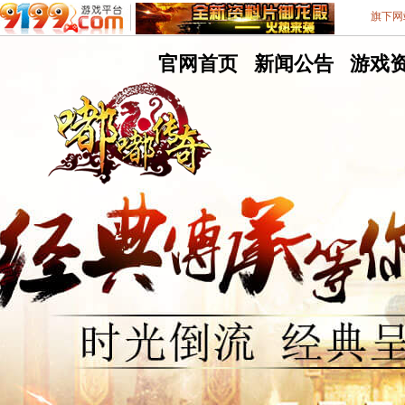
旗下网
嘟
官网首页
嘟
新闻公告
嘟
游戏
嘟
嘟
嘟
9199游戏平台
不删档测试8区
传
传
传
奇
奇
奇