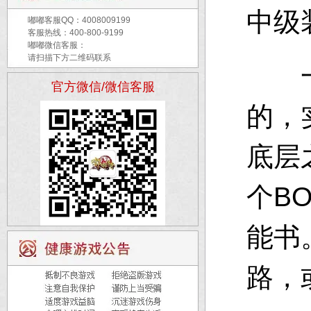
中级
嘟嘟客服QQ：
4008009199
客服热线：400-800-9199
嘟嘟微信客服：
请扫描下方二维码联系
一线
官方微信/微信客服
的，
底层
个B
能书
路，