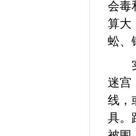
会毒
算大
蚣、
实际
迷宫
线，
具。
被围