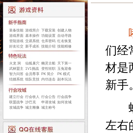
装备技能
游戏简介
下载安装
创建人物
游戏界面
基本操作
功能设置
自动寻路
登陆游戏
交易系统
仓库密码
红名恢复
们经
好友社交
新手成长
技能介绍
技能精修
火龙 洞
仙狐巢穴
幽灵古船
天下第一
材是
武林盟主
1V1挑战
变性转职
玉兔迎春
智力问答
会员尊享
PK 简介
PK 模式
结婚系统
组队竞技
内功连击
副本玩法
新手
建立行会
行会收人
行会公告
行会战争
联盟战争
沙巴克
申请攻城
如何攻城
蜈蚣
攻城战争
城主雕像
城主称号
左右