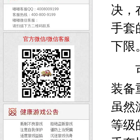
决，
嘟嘟客服QQ：
4008009199
客服热线：400-800-9199
嘟嘟微信客服：
手套
请扫描下方二维码联系
官方微信/微信客服
下限
可能
装备
虽然
等级