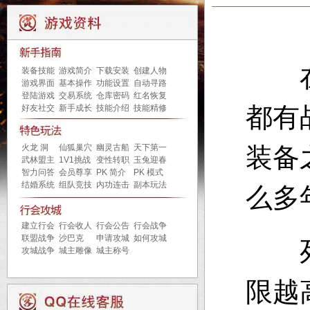
装备技能
游戏简介
下载安装
创建人物
游戏界面
基本操作
功能设置
自动寻路
登陆游戏
交易系统
仓库密码
红名恢复
都有
好友社交
新手成长
技能介绍
技能精修
火龙 洞
仙狐巢穴
幽灵古船
天下第一
装备
武林盟主
1V1挑战
变性转职
玉兔迎春
智力问答
会员尊享
PK 简介
PK 模式
结婚系统
组队竞技
内功连击
副本玩法
么多
建立行会
行会收人
行会公告
行会战争
联盟战争
沙巴克
申请攻城
如何攻城
死神
攻城战争
城主雕像
城主称号
限越