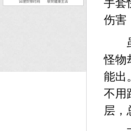
手套
伤害
虽然
怪物
能出
不用
层，