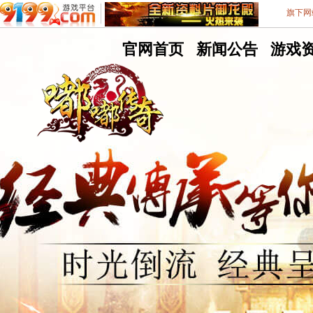
旗下网
嘟
官网首页
嘟
新闻公告
嘟
游戏
嘟
嘟
嘟
9199游戏平台
不删档测试8区
传
传
传
奇
奇
奇